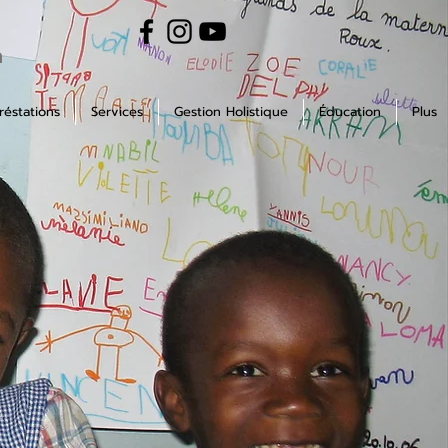
m
réstations
Services
Gestion Holistique
Éducation
Plus