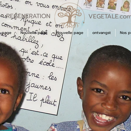
REGENERATION
VEGETALE.co
VEGETALE
e page
Nouvelle page
Nouvelle page
ontvangst
Nos p