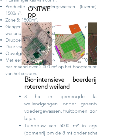
Productie van voedergewassen (luzerne)
ONTWE
1500m²,
RP
Zone 5: 1500m²,
Gangen van fruitbomen met roterend
weiland en groenbemester van 9000m²,
Druppelirrigatie - "boorgat" water,
Duur van implantatie: 5 maanden,
Opvolging personeelstraining 6 maanden,
Met een gemiddelde productie van 1.200 kg
per maand over 2.000 m² op het hoogtepunt
van het seizoen.
Bio-intensieve boerderij met
roterend weiland
3 ha in gemengde landbouw,
weilandgangen onder groenbemester,
voedergewassen, fruitbomen, zone 5 voor
bijen.
Tuinbouw van 5000 m² in agroforestry
(bomenrij om de 8 m) onder schaduw van