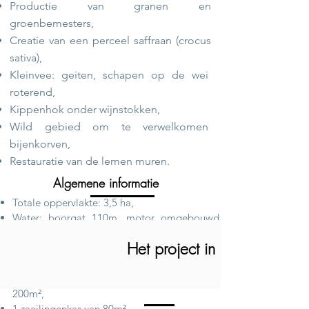
Productie van granen en
groenbemesters,
Creatie van een perceel saffraan (crocus
sativa),
Kleinvee: geiten, schapen op de
wei
roterend,
Kippenhok onder wijnstokken,
Wild gebied om te
verwelkomen
bijenkorven,
Restauratie van de lemen muren.
Algemene informatie
Totale oppervlakte: 3,5 ha,
Water: boorgat 110m, motor omgebouwd
naar gas, licht gezouten water,
Het project in beeld
Tuinbouwoppervlakte: 5000m²,
eerste
seizoen op 2000m²,
1 productiekas onder overkapping van
200m²,
1 zaailingenkas van 80m²,