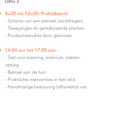
DAG 2
8u30 tot 12u30: Praktijkwerk
- Schema van een perceel zaaddragers.
- Tweejarigen en gereduceerde planten.
- Productiestudies door gezinnen.
14.00 uur tot 17.00 uur:
- Test voor kieming, kiemrust, ziekten,
opslag.
- Bezoek aan de tuin.
- Praktische interventies in het veld.
- Handmatige bestuiving (afhankelijk van
het seizoen).
17.30 uur tot 18.00 uur: Einde van de
dag
- Evaluatie van opleidingen, uitwisselingen.