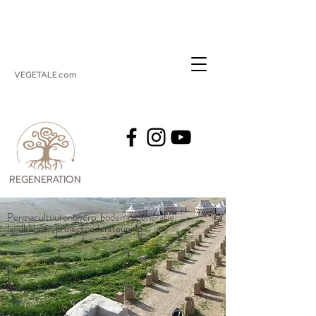
VEGETALE.com
REGENERATION
VEGETALE
Permacultuurontwerp, bodemregeneratie,
landbeheer, projectondersteuning