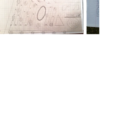
Contact
Fabien Doornik
Adviseur, Trainer, specialist in holistisch
landbeheer en onderwijs.
Contactez nous pour réaliser votre projet
fabien @
regenerationvegetale
.com